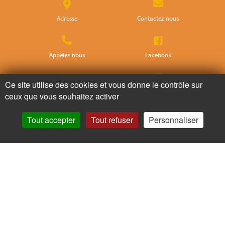
Adresse
Contactez nous
Appelez nous
Facebook
Ce site utilise des cookies et vous donne le contrôle sur
Instagram
Twitter
ceux que vous souhaitez activer
Tout accepter
Tout refuser
Personnaliser
Ne ratez plus rien,
Abonnez-vous à notre newsletter
Je m’inscris