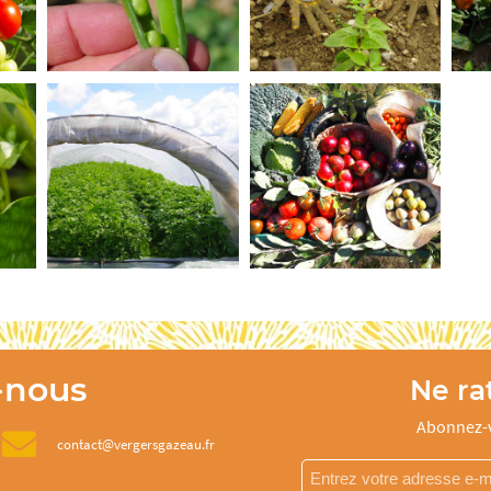
-nous
Ne rat
Abonnez-v
contact@vergersgazeau.fr