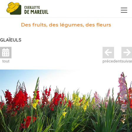
Panneau de gestion des cookies
Des fruits, des légumes, des fleurs
GLAÏEULS
tout
précedent
suiva