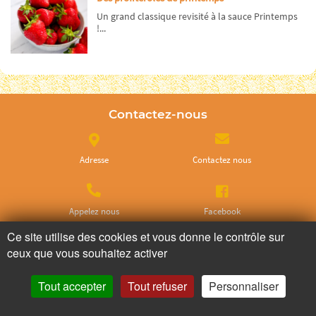
Un grand classique revisité à la sauce Printemps
!...
Contactez-nous
Adresse
Contactez nous
Appelez nous
Facebook
Ce site utilise des cookies et vous donne le contrôle sur
ceux que vous souhaitez activer
Instagram
Twitter
Tout accepter
Tout refuser
Personnaliser
Ne ratez plus rien,