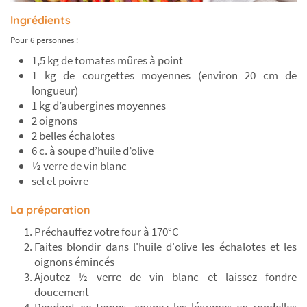
Ingrédients
Pour 6 personnes :
1,5 kg de tomates mûres à point
1 kg de courgettes moyennes (environ 20 cm de
longueur)
1 kg d’aubergines moyennes
2 oignons
2 belles échalotes
6 c. à soupe d’huile d’olive
½ verre de vin blanc
sel et poivre
La préparation
Préchauffez votre four à 170°C
Faites blondir dans l'huile d'olive les échalotes et les
oignons émincés
Ajoutez ½ verre de vin blanc et laissez fondre
doucement