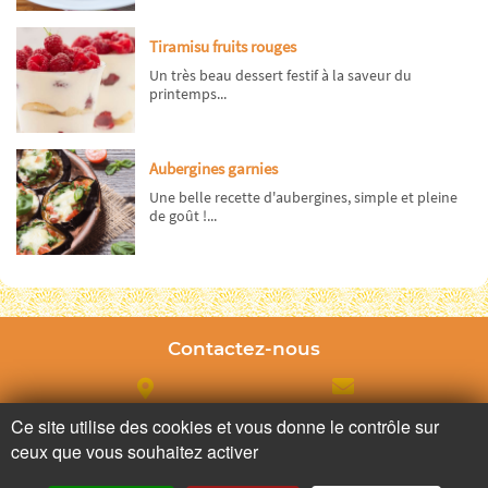
Tiramisu fruits rouges
Un très beau dessert festif à la saveur du
printemps...
Aubergines garnies
Une belle recette d'aubergines, simple et pleine
de goût !...
Contactez-nous
Adresse
Contactez nous
Ce site utilise des cookies et vous donne le contrôle sur
ceux que vous souhaitez activer